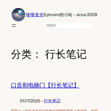
跳
至
慢慢发光
Ephraim的小站 – since 2009
内
容
搜
索
分类：
行长笔记
口音和电梯门【行长笔记】
01/17/2025
—
行长笔记