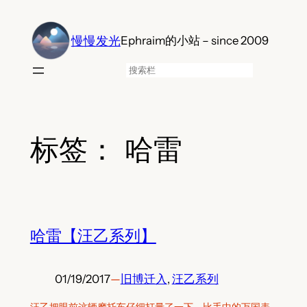
跳
至
慢慢发光
Ephraim的小站 – since 2009
内
容
搜
索
标签：
哈雷
哈雷【汪乙系列】
01/19/2017
—
旧博迁入
, 
汪乙系列