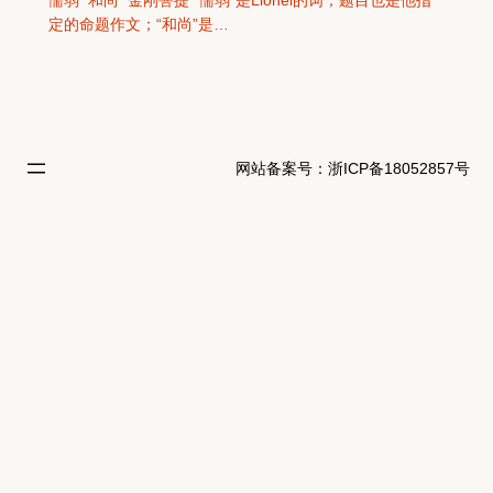
懦弱 和尚 金刚菩提 “懦弱”是Lionel的词，题目也是他指
定的命题作文；“和尚”是…
网站备案号：浙ICP备18052857号