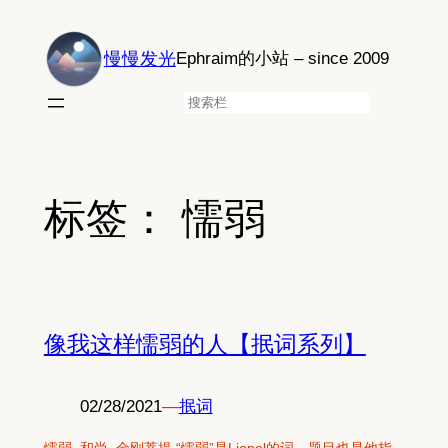
跳
至
慢慢发光
Ephraim的小站 – since 2009
内
容
搜
索
标签：
懦弱
像我这样懦弱的人【抿词系列】
02/28/2021
—
抿词