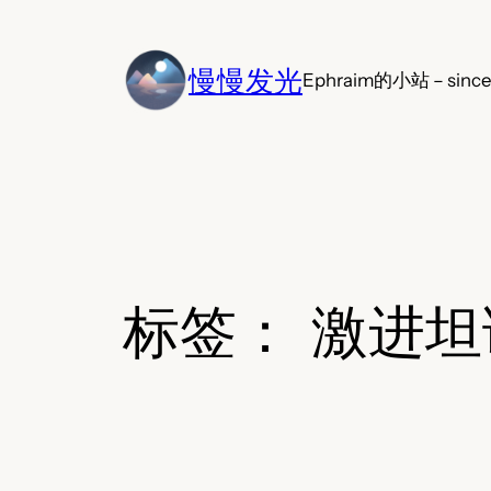
跳
至
慢慢发光
内
Ephraim的小站 – since
容
标签：
激进坦