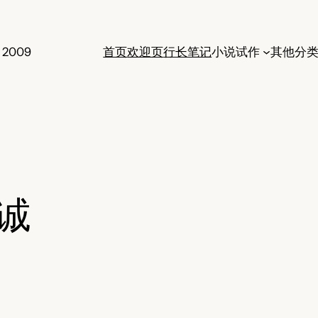
 2009
首页
欢迎页
行长笔记
小说试作
其他分
诚