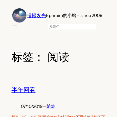
跳
至
慢慢发光
Ephraim的小站 – since 2009
内
容
搜
索
标签：
阅读
半年回看
07/10/2019
—
随笔