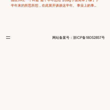
我在JIKE一个叫做“做个半年总结”的tag下面简单了聊了下
半年来的所思所想，在此展开谈谈这半年。 事业上的事…
网站备案号：浙ICP备18052857号