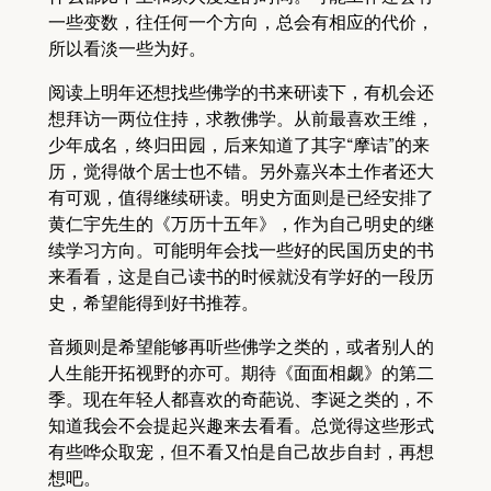
一些变数，往任何一个方向，总会有相应的代价，
所以看淡一些为好。
阅读上明年还想找些佛学的书来研读下，有机会还
想拜访一两位住持，求教佛学。从前最喜欢王维，
少年成名，终归田园，后来知道了其字“摩诘”的来
历，觉得做个居士也不错。另外嘉兴本土作者还大
有可观，值得继续研读。明史方面则是已经安排了
黄仁宇先生的《万历十五年》，作为自己明史的继
续学习方向。可能明年会找一些好的民国历史的书
来看看，这是自己读书的时候就没有学好的一段历
史，希望能得到好书推荐。
音频则是希望能够再听些佛学之类的，或者别人的
人生能开拓视野的亦可。期待《面面相觑》的第二
季。现在年轻人都喜欢的奇葩说、李诞之类的，不
知道我会不会提起兴趣来去看看。总觉得这些形式
有些哗众取宠，但不看又怕是自己故步自封，再想
想吧。