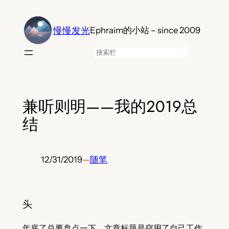
跳
至
慢慢发光
Ephraim的小站 – since 2009
内
容
搜
索
兼听则明——我的2019总
结
12/31/2019
—
随笔
头
年底了总要盘点一下。文章标题是窃用了自己工作