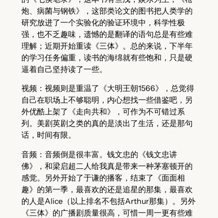
炮、病菌与钢铁》，这部类论文的图书把人类学的
研究放进了一个实验化的验证环境中，科学性极
强，也不乏趣味，遗憾的是翻译的语句总是有些难
理解；近期开始重读《三体》。总的来说，下半年
的学习任务偏重，读书的海绵就有些饱和，只是硬
逼着自己坚持读了一些。
视频：视频则是重温了《大明王朝1566》，总觉得
自己在职场上不够聪明，内心想找一些借鉴吧，另
外优酷上架了《走向共和》，可作为不可错过系
列。美剧英剧之类的真的是淡出了生活，还是那句
话，时间有限。
音频：音频倒是很丰富。钱文忠的《钱文忠讲
佛》，和梁启超二人给我真是带来一种茅塞顿开的
感觉。另外开始了于谦的播客，结束了《面面相
趣》的第一季，最喜欢的还是追星的那集，最喜欢
的人是Alice（以上排名不包括Arthur那集）。另外
《三体》的广播剧质量很高，可惜一周一更有些难