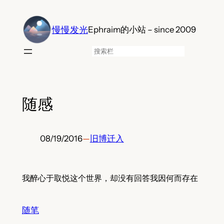
跳
至
慢慢发光
Ephraim的小站 – since 2009
内
容
搜
索
随感
08/19/2016
—
旧博迁入
我醉心于取悦这个世界，却没有回答我因何而存在
随笔