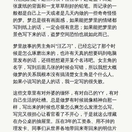
张废纸的背面和一支草草削好的铅笔。而记录的一
般都是自己上一天或者是几天内做的一些奇奇怪怪
的梦。梦总是很有画面感，如果能把梦里的情绪都
写到纸上的话，一定会很有意思；如果能把梦里的
景色写下来的话，盗梦空间恐怕也就如此而已。
梦里故事的男主角叫“汪乙习”，已经忘记了那个时
候是怎么琢磨出来的，也许有天真的想要码到电脑
里发布的话，还得想想避开某个名讳吧。女主角的
名字，写到后面几张的时候会写错，所以我想大概
做梦的关系我根本没有搞清楚女主角是个什么人。
如果小说写的是人的话，我一定写的很失败。
这些文章里有对外婆的缅怀，有对自己的YY，有对
自己生活的吐槽。总是做梦有时候就像精神自慰一
样，写出来的时候也尽量怎么爽怎么发泄怎么写。
写完又很担心让看官看了不开心，于是就这么埋藏
在办公桌的抽屉里。压在3年的工资条、用不掉的
理发卡、同事们从世界各地带回来寄回来的明信片