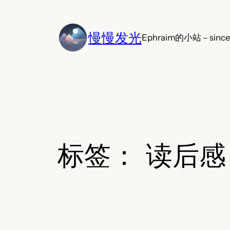
跳
至
慢慢发光
内
Ephraim的小站 – since
容
标签：
读后感