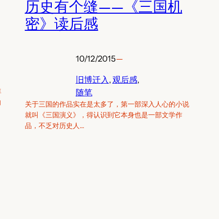
历史有个缝——《三国机
密》读后感
10/12/2015
—
旧博迁入
, 
观后感
, 
尊
随笔
的
关于三国的作品实在是太多了，第一部深入人心的小说
就叫《三国演义》，得认识到它本身也是一部文学作
品，不乏对历史人…