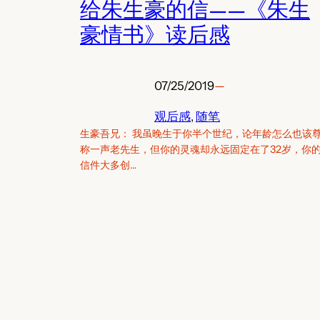
给朱生豪的信——《朱生
豪情书》读后感
07/25/2019
—
观后感
, 
随笔
生豪吾兄： 我虽晚生于你半个世纪，论年龄怎么也该
称一声老先生，但你的灵魂却永远固定在了32岁，你
信件大多创…