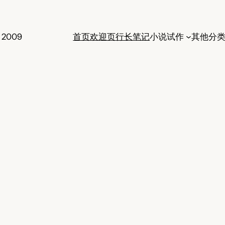
 2009
首页
欢迎页
行长笔记
小说试作
其他分