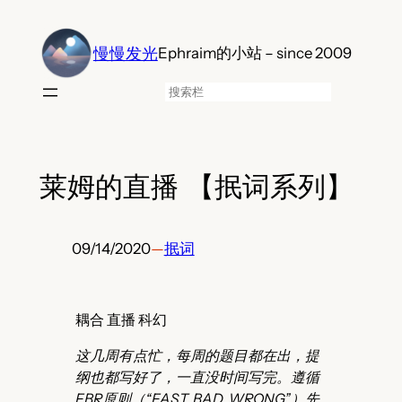
跳
至
慢慢发光
Ephraim的小站 – since 2009
内
容
搜
索
莱姆的直播 【抿词系列】
09/14/2020
—
抿词
耦合 直播 科幻
这几周有点忙，每周的题目都在出，提
纲也都写好了，一直没时间写完。遵循
FBR原则（“FAST, BAD, WRONG”）先