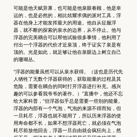
可能是他天赋异禀，也可能是他泉眼眷顾，他是幸
运的，也是必然的，相比炫耀求偶的派对工具，浮
器在他身上才能发挥最大的用途。他自从征服浮
器，就不断的探索的泉水的边界，从不停止。他与
浮器的完美耦合可以帮他试验很多事情，他利用了
付出一个浮器的代价才近泉顶，终于证实了泉是有
顶的。光是如此，就足够让他在泉眼边上树立自己
的珊瑚丛。
“浮器的能量虽然可以从泉水获得。（这也是历代先
人牺牲了无数个浮器获得的，获取能量的过程及其
危险，需要在耦合的同时打开浮器进行补充。感兴
趣的可以参看我爷爷的著作。）”直播中，他还不忘
给大家科普，“但浮器似乎总是需要一些别的能量。
浮器的内部有一个气泡，气泡的来源不得而知，但
一旦耗尽，浮器也就不能用了，所以历来浮器的使
用寿命都不长，如果不想浮器死亡，就必须在气泡
耗尽前放他回去，浮器一旦自由就会疯狂向上，然