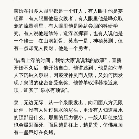
莱姆在很多人眼里都是一个狂人，有人眼里他是妄
想家，有人眼里他是实践者，有人眼里他是哗众取
宠的流量明星，有人眼里他是卧薪尝胆的科研学
究。有人说他是纨绔，造浮器挥霍，也有人说他是
一个修士，在山洞刻骨。莫衷一是，神秘莫测，但
有一点却无人反对，他是一个勇者。
“借着上浮的时间，我给大家说说我的故事”，直播
开始不久后，他开始自白。他讲述到，他是如何单
人下沉钻入泉眼，因亵渎神灵而入狱，又如何因发
现了泉眼的秘密备受褒奖。他曾单驭浮器接近泉
顶，证实了“泉水有顶说”。
泉，无边无际，从一个泉眼发出，向四面八方无限
延伸，没有人见过泉水的尽头，更没有人知道泉水
的顶部是什么。那里的压力很小，一般人即使接近
也会爆裂而死。而且越是往上，越是烫，仿佛泉顶
有一盏巨灯在炙烤。