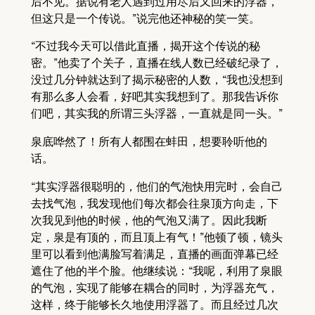
后不见。据说有老人遇到过用尽后又回来的浮器，
但这只是一个传说。”说完他还神秘的笑一笑。
“不过我今天可以借此直播，揭开这个传说的秘
密。”他卖了个关子，直播在线人数已经破纪录了，
没过几分钟就达到了揭示秘密的人数，“我也没想到
有那么多人会看，好吧其实我想到了。那我告诉你
们吧，其实我的所谓三头浮器，一直就是同一头。”
泉底哗然了！所有人都围在蚌田，想要聆听他的
话。
“其实浮器很聪明的，他们的气泡快用完时，会自己
去找气泡，我发现他们每次都会往泉顶方向走，下
次我见到他的时候，他的气泡又满了。因此我断
定，泉是有顶的，而且顶上有气！”他顿了顿，镜头
里可以看到他满脸写着满足，直播的画面弹幕已经
遮住了他的半个脸。他继续说：“我呢，利用了泉眼
的气泡，实现了能够在耦合的同时，为浮器充气，
这样，终于能够长久地使用浮器了。而且经过几次